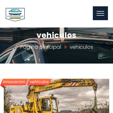
Correo
info@parabrisaslimaexpress.com
Local
Jr. Luna Pizarro 1020, La Victoria
vehiculos
Celular
904169738 / 946615522
Página principal
vehiculos
innovacion
vehiculos