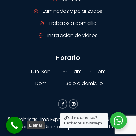
Laminados y polarizados
Trabajos a domicilio
Instalación de vidrios
Horario
Lun-Sáb
9.00 am - 6.00 pm
Dom
Solo a domicilio
¿Dudas o consultas?
© Parabrisas Lima Express
2026
Todos los derechos
Escríbenos al WhatsApp
Llamar
reservados. Diseñado por
Kadima Solutions