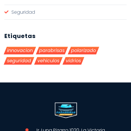
Seguridad
Etiquetas
innovacion
parabrisas
polarizado
seguridad
vehiculos
vidrios
Jr. Luna Pizarro 1020, La Victoria